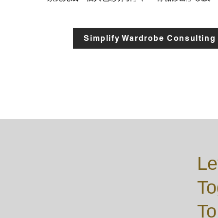
Simplify Wardrobe Consulting
Le
To
To