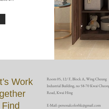
Room 05, 12/ F, Block A, Wing Cheung
t’s Work
Industrial Building, no 58-70 Kwai Cheon
gether
Road, Kwai Hing
 Find
E-Mail:
personalcolorhk@gmail.com