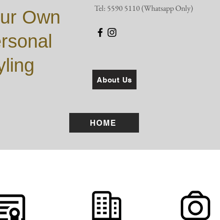
Tel: 5590 5110 (Whatsapp Only)
ur Own
rsonal
yling
About Us
HOME