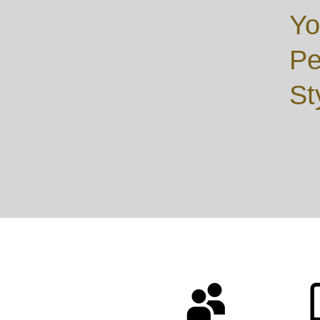
Yo
Pe
St