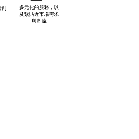
​多元化的服務，以
體創
及緊貼近市場需求
與潮流