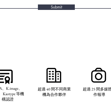
Submit
A、K.image、
超過 40 間不同商業
超過 25 間多媒
、Kaotype 等機
機為合作夥伴
作報導
構認證